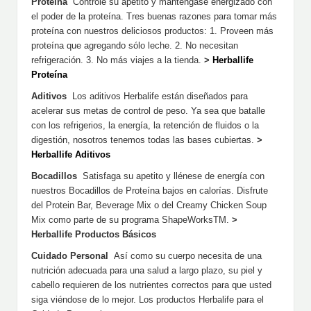
Proteína
Controle su apetito y manténgase energizado con
el poder de la proteína. Tres buenas razones para tomar más
proteína con nuestros deliciosos productos: 1. Proveen más
proteína que agregando sólo leche. 2. No necesitan
refrigeración. 3. No más viajes a la tienda.
>
Herballife
Proteína
Aditivos
Los aditivos Herbalife están diseñados para
acelerar sus metas de control de peso. Ya sea que batalle
con los refrigerios, la energía, la retención de fluidos o la
digestión, nosotros tenemos todas las bases cubiertas.
>
Herballife Aditivos
Bocadillos
Satisfaga su apetito y llénese de energía con
nuestros Bocadillos de Proteína bajos en calorías. Disfrute
del Protein Bar, Beverage Mix o del Creamy Chicken Soup
Mix como parte de su programa ShapeWorksTM.
>
Herballife Productos Básicos
Cuidado Personal
Así como su cuerpo necesita de una
nutrición adecuada para una salud a largo plazo, su piel y
cabello requieren de los nutrientes correctos para que usted
siga viéndose de lo mejor. Los productos Herbalife para el