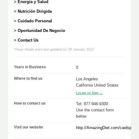
>
Energía y Salud
>
Nutrición Dirigida
>
Cuidado Personal
>
Oportunidad De Negocio
>
Contact Us
These details were last updated on: 08 January 2013
Years in Business
0
Where to find us
Los Angeles
California United States
Locate on Map →
How to contact us
Tel: 877-946-9300
Use the contact form
below
Visit our website
http://AmazingDiet.com/caidsp.htm